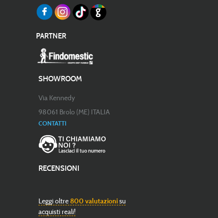
PARTNER
SHOWROOM
Via Kennedy
98061 Brolo (ME) ITALIA
CONTATTI
RECENSIONI
Leggi oltre
800 valutazioni
su
acquisti reali!