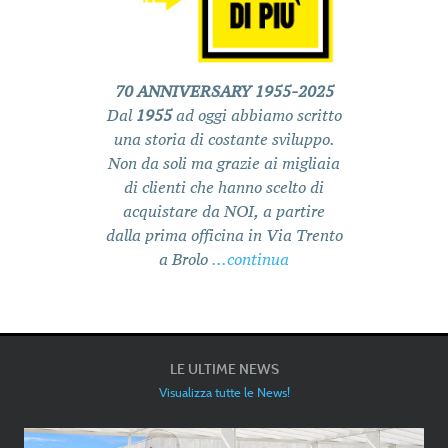
70 ANNIVERSARY 1955-2025
Dal
1955
ad oggi abbiamo scritto
una storia di costante sviluppo.
Non da soli ma grazie ai migliaia
GTS 125 SUPERTECH
di clienti che hanno scelto di
BRAND:
VESPA
acquistare da NOI, a partire
CATEGORIA
SCOOTER
dalla prima officina in Via Trento
DISP DA:
10/2025
a Brolo
...continua
€
6.699,00
LE ULTIME NEWS
Visualizza tutte le News!