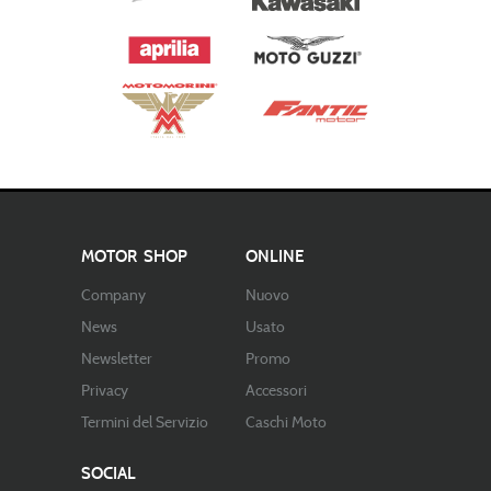
MOTOR SHOP
ONLINE
Company
Nuovo
News
Usato
Newsletter
Promo
Privacy
Accessori
Termini del Servizio
Caschi Moto
SOCIAL