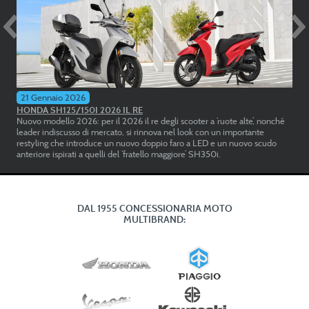
VESPA SPRINT 150 S
BRAND:
VESPA
CATEGORIA
SCOOTER
DISP DA:
11/2025
€
5.499,00
21 Gennaio 2026
HONDA SH125/150I 2026 IL RE
Nuovo modello 2026: per il 2026 il re degli scooter a ‘ruote alte’, nonché
leader indiscusso di mercato, si rinnova nel look con un importante
restyling che introduce un nuovo doppio faro a LED e un nuovo scudo
anteriore ispirati a quelli del ‘fratello maggiore’ SH350i.
VISION 110
DAL 1955 CONCESSIONARIA MOTO
BRAND:
HONDA
MULTIBRAND:
CATEGORIA
SCOOTER
DISP DA:
10/2025
€
2.290,00