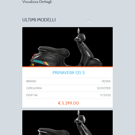
Visualizza Dettagli
ULTIMI MODELLI
PRIMAVERA 125 S
BRAND:
VESPA
CATEGORIA
SCOOTER
DISP DA:
11/2025
€
5.299,00