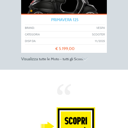
PRIMAVERA 125
BRAND:
VESPA
CATEGORIA
SCOOTER
DISP DA:
11/2025
€
5.199,00
Visualizza
-
tutte le Moto
tutti gli Scooter
Z650
BRAND:
KAWASAKI
CATEGORIA
MOTO
DISP DA:
11/2025
€
7.390,00