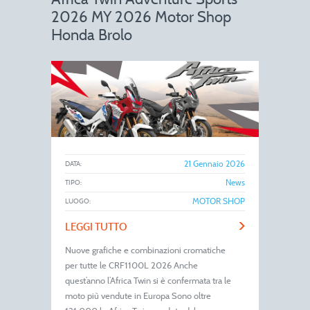
2026 MY 2026 Motor Shop
Honda Brolo
21 Gennaio 2026
DATA:
News
TIPO:
MOTOR SHOP
LUOGO:
>
LEGGI TUTTO
Nuove grafiche e combinazioni cromatiche
per tutte le CRF1100L 2026 Anche
quest’anno l’Africa Twin si è confermata tra le
moto più vendute in Europa Sono oltre