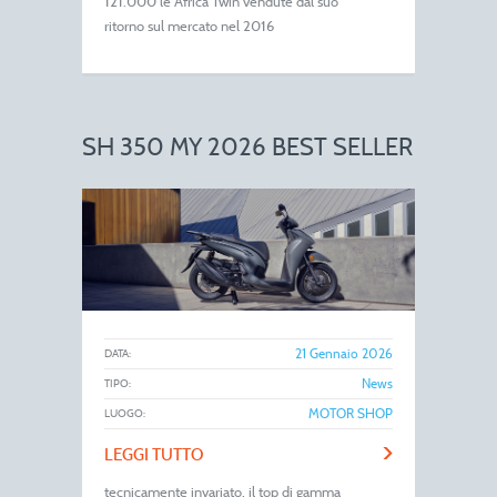
121.000 le Africa Twin vendute dal suo
ritorno sul mercato nel 2016
SH 350 MY 2026 BEST SELLER
21 Gennaio 2026
DATA:
News
TIPO:
MOTOR SHOP
LUOGO:
>
LEGGI TUTTO
tecnicamente invariato, il top di gamma