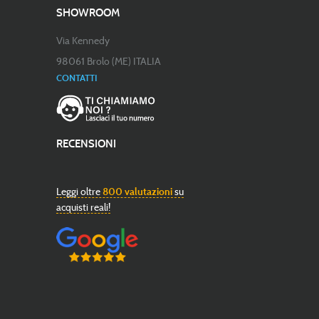
SHOWROOM
Via Kennedy
98061 Brolo (ME) ITALIA
CONTATTI
RECENSIONI
Leggi oltre
800 valutazioni
su
acquisti reali!