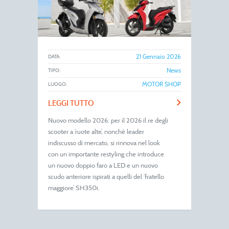
21 Gennaio 2026
DATA:
News
TIPO:
MOTOR SHOP
LUOGO:
>
LEGGI TUTTO
Nuovo modello 2026: per il 2026 il re degli
scooter a ‘ruote alte’, nonché leader
indiscusso di mercato, si rinnova nel look
con un importante restyling che introduce
un nuovo doppio faro a LED e un nuovo
scudo anteriore ispirati a quelli del ‘fratello
maggiore’ SH350i.