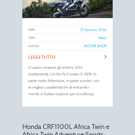
21 Gennaio 2026
DATA:
News
TIPO:
MOTOR SHOP
LUOGO:
>
LEGGI TUTTO
Ci piace rompere gli schemi. Ed è
esattamente ciò che fa il nostro X-ADV. In
parte moto Adventure, in parte scooter, con
le migliori caratteristiche di entrambi i
mondi, è l'urban explorer per eccellenza
Honda CRF1100L Africa Twin e
Africa Twin Adventure Sports