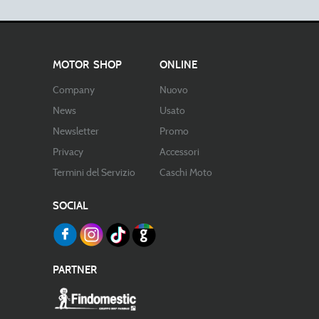
MOTOR SHOP
ONLINE
Company
Nuovo
News
Usato
Newsletter
Promo
Privacy
Accessori
Termini del Servizio
Caschi Moto
SOCIAL
PARTNER