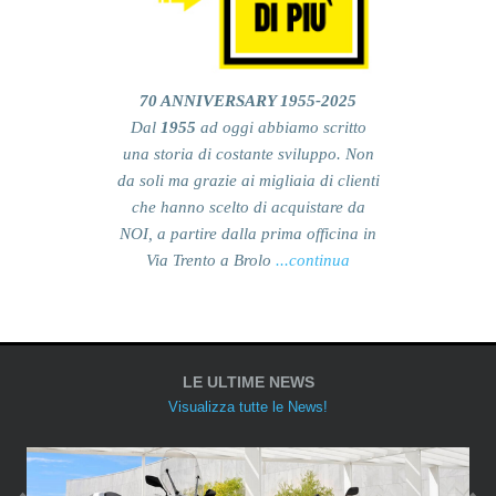
70 ANNIVERSARY 1955-2025
Dal
1955
ad oggi abbiamo scritto
una storia di costante sviluppo. Non
da soli ma grazie ai migliaia di clienti
Z650
che hanno scelto di acquistare da
BRAND:
KAWASAKI
NOI, a partire dalla prima officina in
CATEGORIA
MOTO
Via Trento a Brolo
...continua
DISP DA:
11/2025
€
7.390,00
LE ULTIME NEWS
Visualizza tutte le News!