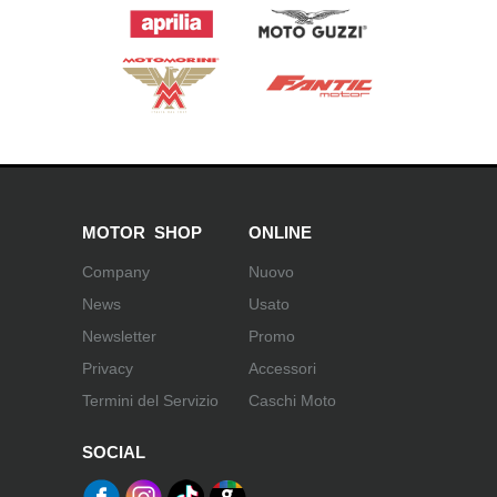
MOTOR SHOP
ONLINE
Company
Nuovo
News
Usato
Newsletter
Promo
Privacy
Accessori
Termini del Servizio
Caschi Moto
SOCIAL