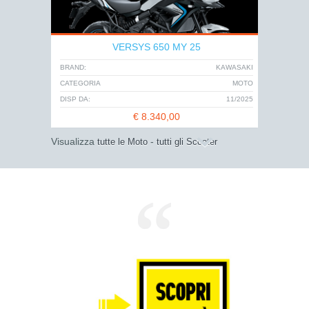
VERSYS 650 MY 25
BRAND:
KAWASAKI
CATEGORIA
MOTO
DISP DA:
11/2025
€
8.340,00
Visualizza
-
tutte le Moto
tutti gli Scooter
VESPA SPRINT ELETTRICA 45 S
BRAND:
VESPA
CATEGORIA
SCOOTER
DISP DA:
11/2025
€
5.299,00