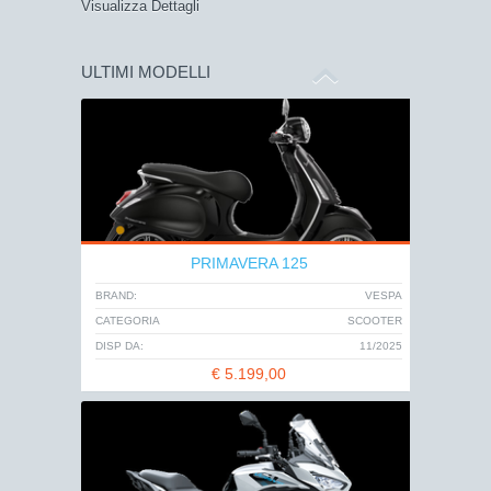
Visualizza Dettagli
ULTIMI MODELLI
PRIMAVERA 125
BRAND:
VESPA
CATEGORIA
SCOOTER
DISP DA:
11/2025
€
5.199,00