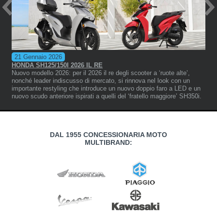
PRIMAVERA 150 TECH
BRAND:
VESPA
CATEGORIA
SCOOTER
DISP DA:
11/2025
€
5.799,00
21 Gennaio 2026
HONDA SH125/150I 2026 IL RE
Nuovo modello 2026: per il 2026 il re degli scooter a ‘ruote alte’,
nonché leader indiscusso di mercato, si rinnova nel look con un
importante restyling che introduce un nuovo doppio faro a LED e un
nuovo scudo anteriore ispirati a quelli del ‘fratello maggiore’ SH350i.
PRIMAVERA 150 OFFICINA 8
DAL 1955 CONCESSIONARIA MOTO
MULTIBRAND:
BRAND:
VESPA
CATEGORIA
SCOOTER
DISP DA:
11/2025
€
5.599,00